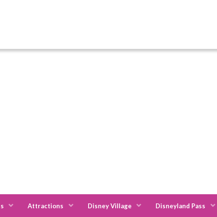
es
Attractions
Disney Village
Disneyland Pass
s Annuel Discovery
Jours de restriction : Pass Annuel Discovery