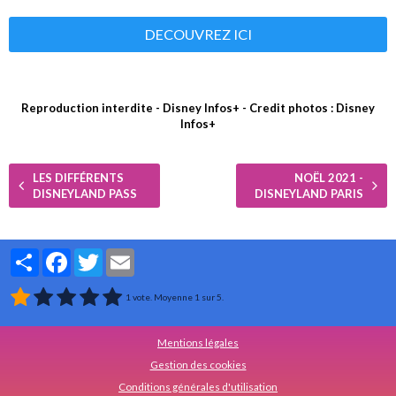
DECOUVREZ ICI
Reproduction interdite - Disney Infos+ - Credit photos : Disney
Infos+
LES DIFFÉRENTS
NOËL 2021 -
DISNEYLAND PASS
DISNEYLAND PARIS
Partager
Facebook
Twitter
Email
1
vote. Moyenne
1
sur 5.
Mentions légales
Gestion des cookies
Conditions générales d'utilisation