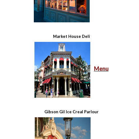
Market House Deli
Menu
Gibson Gil Ice Creal Parlour