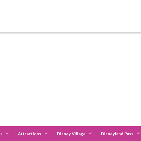
es
Attractions
Disney Village
Disneyland Pass