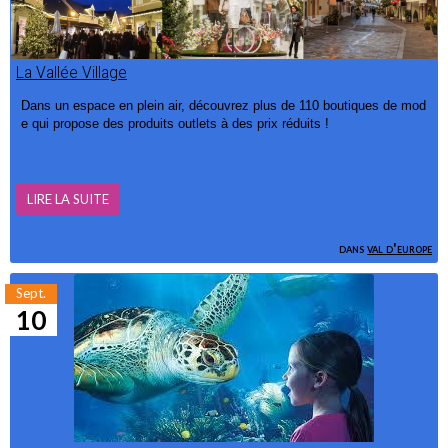
La Vallée Village
Dans un espace en plein air, découvrez plus de 110 boutiques de mod
e qui propose des produits outlet
s
à des prix réduits !
LIRE LA SUITE
dans
val d'europe
Sept.
10