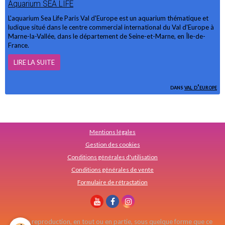
Aquarium SEA LIFE
L'aquarium Sea Life Paris Val d'Europe est un aquarium thématique et
ludique situé dans le centre commercial international du Val d'Europe à
Marne-la-Vallée, dans le département de Seine-et-Marne, en Île-de-
France.
LIRE LA SUITE
dans
val d'europe
Mentions légales
Gestion des cookies
Conditions générales d'utilisation
Conditions générales de vente
Formulaire de rétractation
Toute reproduction, en tout ou en partie, sous quelque forme que ce