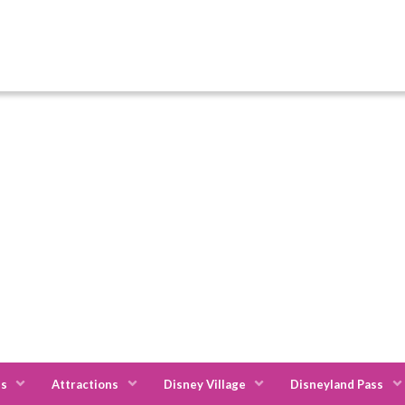
es
Attractions
Disney Village
Disneyland Pass
s Annuel Discovery
Jours de restriction : Pass Annuel Discovery