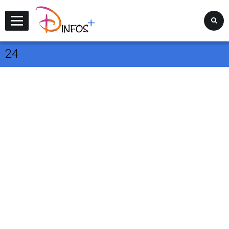
Disney Infos +
24