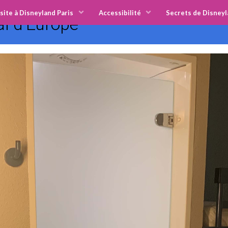
site à Disneyland Paris
Accessibilité
Secrets de Disneyl
al d'Europe