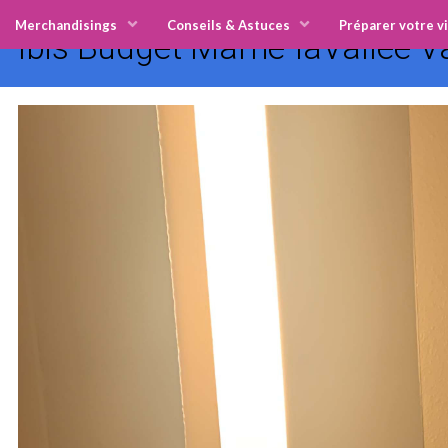
Merchandisings
Conseils & Astuces
Préparer votre vi
Ibis Budget Marne-laVallée V