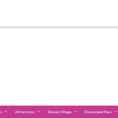
es
Attractions
Disney Village
Disneyland Pass
la-Vallée Val d'Europe
Ibis Budget Marne-laVallée Val d'Europe