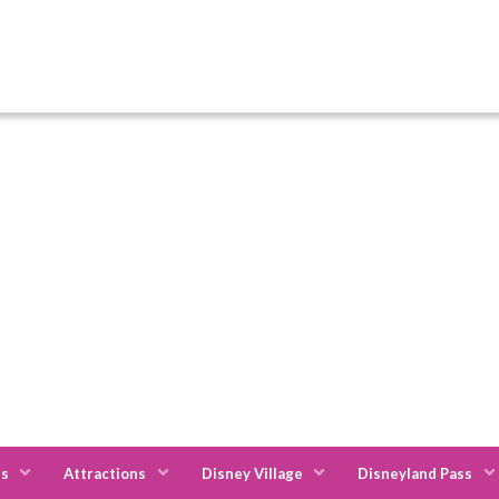
es
Attractions
Disney Village
Disneyland Pass
els
Staycity Aparthotels