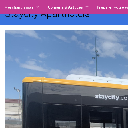
Merchandisings
Conseils & Astuces
Préparer votre vi
Staycity Aparthotels