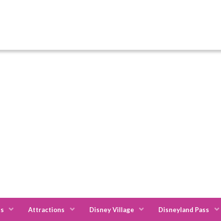
es
Attractions
Disney Village
Disneyland Pass
els
Staycity Aparthotels