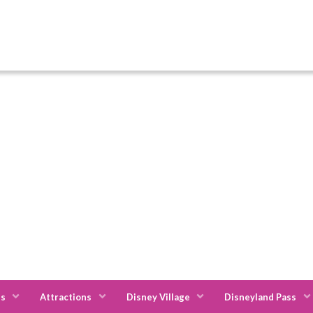
es
Attractions
Disney Village
Disneyland Pass
ée Val d'Europe
Hôtel l'Elysée Val d'Europe