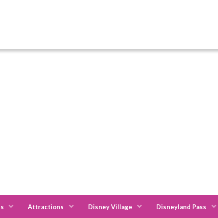
es
Attractions
Disney Village
Disneyland Pass
u
Radisson Blu