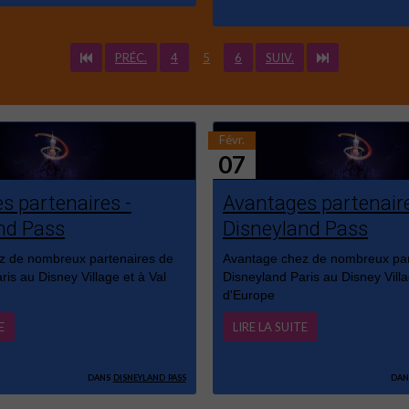
PRÉC.
4
5
6
SUIV.
Févr.
07
s partenaires -
Avantages partenaire
nd Pass
Disneyland Pass
z de nombreux partenaires de
Avantage chez de nombreux par
is au Disney Village et à Val
Disneyland Paris au Disney Villa
d'Europe
E
LIRE LA SUITE
dans
disneyland pass
da