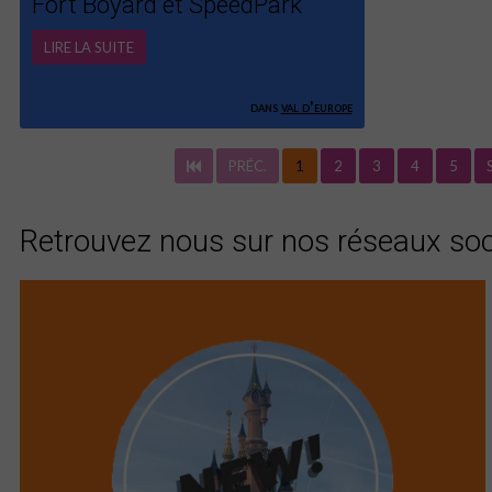
Fort Boyard et SpeedPark
LIRE LA SUITE
dans
val d'europe
PRÉC.
1
2
3
4
5
Retrouvez nous sur nos réseaux so