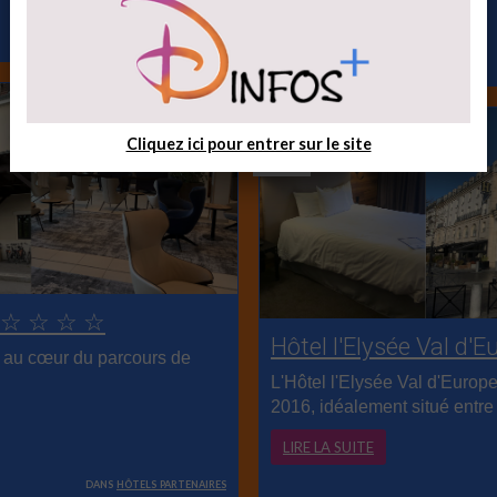
LIRE LA SUITE
dans
merchandisings
Févr.
Cliquez ici pour entrer sur le site
15
ée ☆ ☆ ☆ ☆
Hôtel l'Elysée Val d
t au cœur du parcours de
L'Hôtel l'Elysée Val d'Europ
2016, idéalement situé entre
LIRE LA SUITE
dans
hôtels partenaires