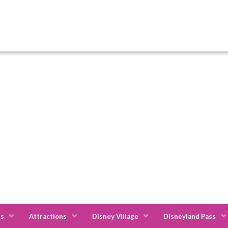
es
Attractions
Disney Village
Disneyland Pass
dge
Disney Sequoia Lodge